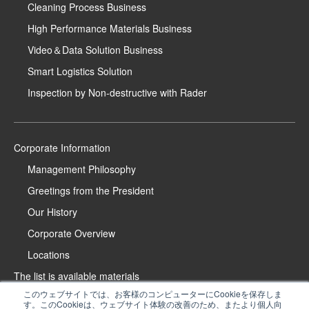
Cleaning Process Business
High Performance Materials Business
Video＆Data Solution Business
Smart Logistics Solution
Inspection by Non-destructive with Rader
Corporate Information
Management Philosophy
Greetings from the President
Our History
Corporate Overview
Locations
The list is available materials
このウェブサイトでは、お客様のコンピューターにCookieを保存しま
Contact Us
す。このCookieは、ウェブサイト体験の改善のため、またより個人向