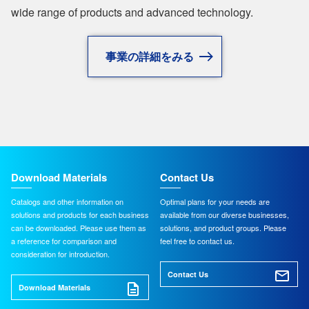
wide range of products and advanced technology.
事業の詳細をみる
Download Materials
Contact Us
Catalogs and other information on
Optimal plans for your needs are
solutions and products for each business
available from our diverse businesses,
can be downloaded. Please use them as
solutions, and product groups. Please
a reference for comparison and
feel free to contact us.
consideration for introduction.
Contact Us
Download Materials