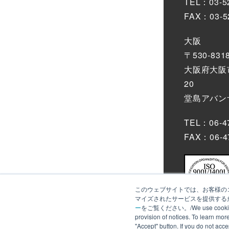
TEL：03-5
FAX：03-5
大阪
〒530-831
大阪府大阪市
20
堂島アバンザ
TEL：06-4
FAX：06-4
このウェブサイトでは、お客様のコ
マイズされたサービスを提供するた
ー
をご覧ください。/We use cookies to an
provision of notices. To learn mor
"Accept" button. If you do not acc