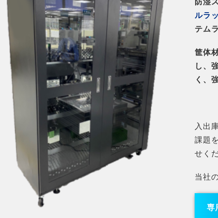
防湿
ルラ
テム
筐体材
し、
く、
入出
課題
せく
当社
専