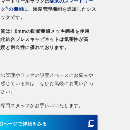
スマートリールラックは
従来のスマートリー
®
ック
の機能
に、湿度管理機能を追加したシス
ラックです。
質は1.0mmの防錆亜鉛メッキ鋼板を使用
強化結合プレスキャビネットは気密性が高
強度と耐久性に優れております。
庫の管理やラックの設置スペースにお悩みや
を感じている方は、ぜひお気軽にお問い合わ
ださい。
の専門スタッフがお手伝いいたします。
用ページで詳細をみる