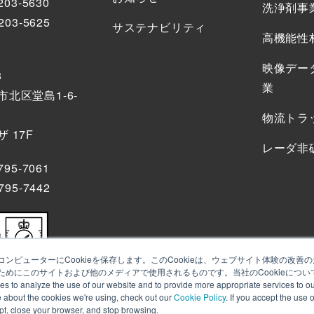
203-5630
洗浄剤事
203-5625
サステナビリティ
高機能性
映像デー
8
業
北区堂島1-6-
物流トラ
 17F
レーダ非
795-7061
795-7442
ンピューターにCookieを保存します。このCookieは、ウェブサイト体験の改
めにこのサイトおよび他のメディアで使用されるものです。当社のCookieについ
alyze the use of our website and to provide more appropriate services to our
e about the cookies we're using, check out our
Cookie Policy
. If you accept the use 
ept, close your browser, and stop browsing.