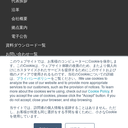
代表挨拶
沿革
会社概要
拠点案内
電子公告
資料ダウンロード一覧
お問い合わせ一覧
このウェブサイトでは、お客様のコンピューターにCookieを保存しま
製品・サービスサイト
す。このCookieは、ウェブサイト体験の改善のため、またより個人向
けにカスタマイズされたサービスを提供するためにこのサイトおよび
イプロス特設サイト
他のメディアで使用されるものです。当社のCookieについての詳細
は、
プライバシーポリシー
をご覧ください。/We use cookies to
採用情報
analyze the use of our website and to provide more appropriate
services to our customers, such as the provision of notices. To learn
プライバシーポリシー
more about the cookies we're using, check out our
Cookie Policy
. If
当社では、当サイトの利用状況を分析し、お知らせの提供などお客様により
you accept the use of cookies, please click the "Accept" button. If you
Cookieポリシー
do not accept, close your browser, and stop browsing.
適したサービスを提供するために、Cookieを利用しています。詳細は、
当社
ソーシャルメディアポリシー
Cookieポリシー
を確認してください。Cookieの利用に同意いただける場合
当サイトでは、訪問者の個人情報を追跡することはありません。ただ
し、お客様が何度も同じ選択をする手間を省くために、小さなCookie
は、「同意」ボタンを押してください。同意できない場合は、ブラウザを閉
を使用しています。
じて閲覧を中止してください。