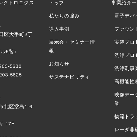
エレクトロニクス
トップ
事業紹介一
私たちの強み
電子デバ
4
導入事例
ファウン
田区大手町2丁
展示会・セミナー情
実装プロ
報
ビル6階）
洗浄プロ
お知らせ
203-5630
洗浄剤事
203-5625
サステナビリティ
高機能性
映像デー
8
業
北区堂島1-6-
物流トラ
 17F
レーダ非