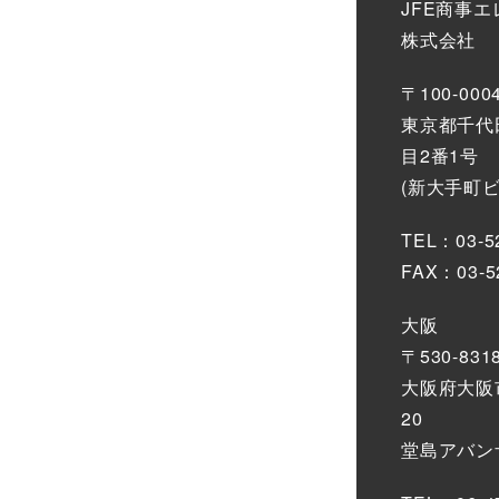
JFE商事
株式会社
〒100-000
東京都千代
目2番1号
(新大手町
TEL：03-5
FAX：03-5
大阪
〒530-831
大阪府大阪市
20
堂島アバンザ