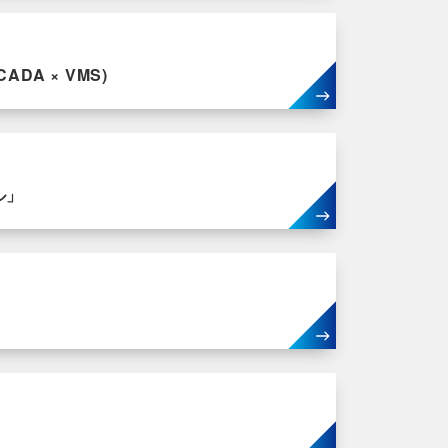
CADA × VMS)
ル」