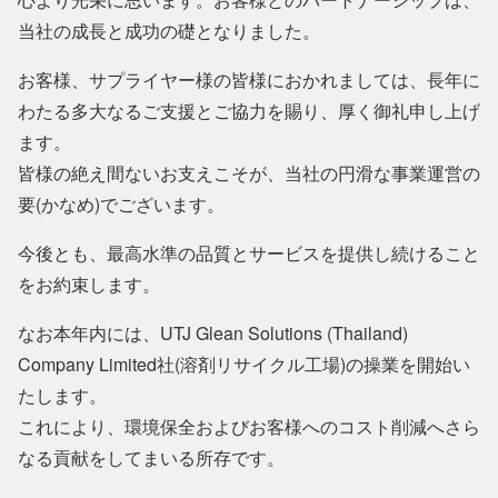
当社の成長と成功の礎となりました。
お客様、サプライヤー様の皆様におかれましては、長年に
わたる多大なるご支援とご協力を賜り、厚く御礼申し上げ
ます。
皆様の絶え間ないお支えこそが、当社の円滑な事業運営の
要(かなめ)でございます。
今後とも、最高水準の品質とサービスを提供し続けること
をお約束します。
なお本年内には、UTJ Glean Solutions (Thailand)
Company Limited社(溶剤リサイクル工場)の操業を開始い
たします。
これにより、環境保全およびお客様へのコスト削減へさら
なる貢献をしてまいる所存です。