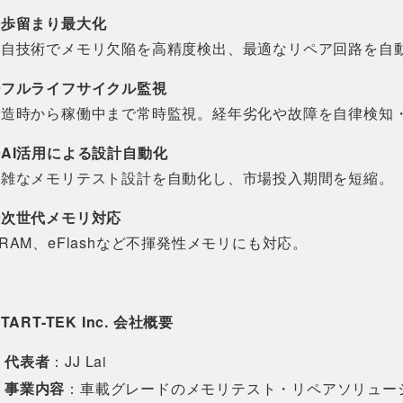
①歩留まり最大化
独自技術でメモリ欠陥を高精度検出、最適なリペア回路を自
②フルライフサイクル監視
製造時から稼働中まで常時監視。経年劣化や故障を自律検知
AI活用による設計自動化
複雑なメモリテスト設計を自動化し、市場投入期間を短縮。
④次世代メモリ対応
RAM、eFlashなど不揮発性メモリにも対応。
START-TEK Inc.
会社概要
代表者
：JJ Lai
事業内容
：車載グレードのメモリテスト・リペアソリュー