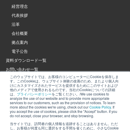
経営理念
代表挨拶
沿革
会社概要
拠点案内
電子公告
資料ダウンロード一覧
お問い合わせ一覧
このウェブサイトでは、お客様のコンピューターにCookieを保存しま
製品・サービスサイト
す。このCookieは、ウェブサイト体験の改善のため、またより個人向
けにカスタマイズされたサービスを提供するためにこのサイトおよび
イプロス特設サイト
他のメディアで使用されるものです。当社のCookieについての詳細
は、
プライバシーポリシー
をご覧ください。/We use cookies to
採用情報
analyze the use of our website and to provide more appropriate
services to our customers, such as the provision of notices. To learn
プライバシーポリシー
more about the cookies we're using, check out our
Cookie Policy
. If
当社では、当サイトの利用状況を分析し、お知らせの提供などお客様により
you accept the use of cookies, please click the "Accept" button. If you
Cookieポリシー
do not accept, close your browser, and stop browsing.
適したサービスを提供するために、Cookieを利用しています。詳細は、
当社
ソーシャルメディアポリシー
Cookieポリシー
を確認してください。Cookieの利用に同意いただける場合
当サイトでは、訪問者の個人情報を追跡することはありません。ただ
し、お客様が何度も同じ選択をする手間を省くために、小さなCookie
は、「同意」ボタンを押してください。同意できない場合は、ブラウザを閉