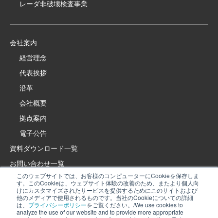
レーダ非破壊検査事業
会社案内
経営理念
代表挨拶
沿革
会社概要
拠点案内
電子公告
資料ダウンロード一覧
お問い合わせ一覧
このウェブサイトでは、お客様のコンピューターにCookieを保存しま
製品・サービスサイト
す。このCookieは、ウェブサイト体験の改善のため、またより個人向
けにカスタマイズされたサービスを提供するためにこのサイトおよび
イプロス特設サイト
他のメディアで使用されるものです。当社のCookieについての詳細
は、
プライバシーポリシー
をご覧ください。/We use cookies to
採用情報
analyze the use of our website and to provide more appropriate