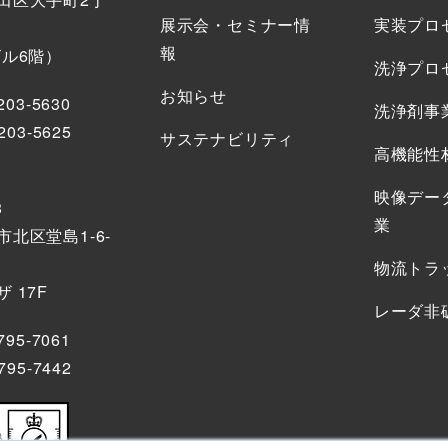
展示会・セミナー情
実装プロ
報
ビル6階）
洗浄プロ
お知らせ
203-5630
洗浄剤事
203-5625
サステナビリティ
高機能性
映像デー
8
業
北区堂島1-6-
物流トラ
 17F
レーダ非
795-7061
795-7442