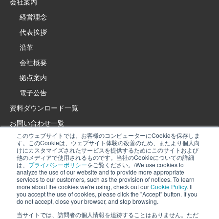
会社案内
経営理念
代表挨拶
沿革
会社概要
拠点案内
電子公告
資料ダウンロード一覧
お問い合わせ一覧
このウェブサイトでは、お客様のコンピューターにCookieを保存しま
製品・サービスサイト
す。このCookieは、ウェブサイト体験の改善のため、またより個人向
けにカスタマイズされたサービスを提供するためにこのサイトおよび
イプロス特設サイト
他のメディアで使用されるものです。当社のCookieについての詳細
は、
プライバシーポリシー
をご覧ください。/We use cookies to
採用情報
analyze the use of our website and to provide more appropriate
services to our customers, such as the provision of notices. To learn
プライバシーポリシー
more about the cookies we're using, check out our
Cookie Policy
. If
当社では、当サイトの利用状況を分析し、お知らせの提供などお客様により
you accept the use of cookies, please click the "Accept" button. If you
Cookieポリシー
do not accept, close your browser, and stop browsing.
適したサービスを提供するために、Cookieを利用しています。詳細は、
当社
ソーシャルメディアポリシー
Cookieポリシー
を確認してください。Cookieの利用に同意いただける場合
当サイトでは、訪問者の個人情報を追跡することはありません。ただ