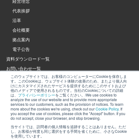
経営理念
代表挨拶
沿革
会社概要
拠点案内
電子公告
資料ダウンロード一覧
お問い合わせ一覧
このウェブサイトでは、お客様のコンピューターにCookieを保存しま
製品・サービスサイト
す。このCookieは、ウェブサイト体験の改善のため、またより個人向
けにカスタマイズされたサービスを提供するためにこのサイトおよび
イプロス特設サイト
他のメディアで使用されるものです。当社のCookieについての詳細
は、
プライバシーポリシー
をご覧ください。/We use cookies to
採用情報
analyze the use of our website and to provide more appropriate
services to our customers, such as the provision of notices. To learn
プライバシーポリシー
more about the cookies we're using, check out our
Cookie Policy
. If
当社では、当サイトの利用状況を分析し、お知らせの提供などお客様により
you accept the use of cookies, please click the "Accept" button. If you
Cookieポリシー
do not accept, close your browser, and stop browsing.
適したサービスを提供するために、Cookieを利用しています。詳細は、
当社
ソーシャルメディアポリシー
Cookieポリシー
を確認してください。Cookieの利用に同意いただける場合
当サイトでは、訪問者の個人情報を追跡することはありません。ただ
し、お客様が何度も同じ選択をする手間を省くために、小さなCookie
は、「同意」ボタンを押してください。同意できない場合は、ブラウザを閉
を使用しています。