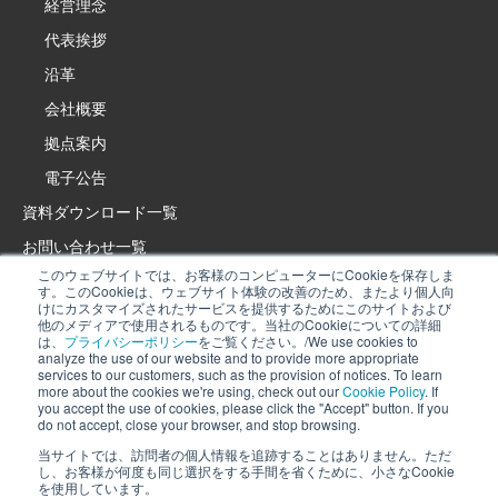
経営理念
代表挨拶
沿革
会社概要
拠点案内
電子公告
資料ダウンロード一覧
お問い合わせ一覧
このウェブサイトでは、お客様のコンピューターにCookieを保存しま
製品・サービスサイト
す。このCookieは、ウェブサイト体験の改善のため、またより個人向
けにカスタマイズされたサービスを提供するためにこのサイトおよび
イプロス特設サイト
他のメディアで使用されるものです。当社のCookieについての詳細
は、
プライバシーポリシー
をご覧ください。/We use cookies to
採用情報
analyze the use of our website and to provide more appropriate
services to our customers, such as the provision of notices. To learn
プライバシーポリシー
more about the cookies we're using, check out our
Cookie Policy
. If
当社では、当サイトの利用状況を分析し、お知らせの提供などお客様により
you accept the use of cookies, please click the "Accept" button. If you
Cookieポリシー
do not accept, close your browser, and stop browsing.
適したサービスを提供するために、Cookieを利用しています。詳細は、
当社
ソーシャルメディアポリシー
Cookieポリシー
を確認してください。Cookieの利用に同意いただける場合
当サイトでは、訪問者の個人情報を追跡することはありません。ただ
し、お客様が何度も同じ選択をする手間を省くために、小さなCookie
は、「同意」ボタンを押してください。同意できない場合は、ブラウザを閉
を使用しています。