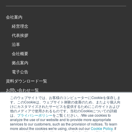
会社案内
経営理念
代表挨拶
沿革
会社概要
拠点案内
電子公告
資料ダウンロード一覧
お問い合わせ一覧
このウェブサイトでは、お客様のコンピューターにCookieを保存しま
製品・サービスサイト
す。このCookieは、ウェブサイト体験の改善のため、またより個人向
けにカスタマイズされたサービスを提供するためにこのサイトおよび
イプロス特設サイト
他のメディアで使用されるものです。当社のCookieについての詳細
は、
プライバシーポリシー
をご覧ください。/We use cookies to
採用情報
analyze the use of our website and to provide more appropriate
services to our customers, such as the provision of notices. To learn
プライバシーポリシー
more about the cookies we're using, check out our
Cookie Policy
. If