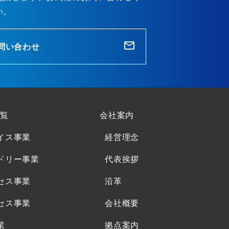
い。
問い合わせ
覧
会社案内
イス事業
経営理念
ドリー事業
代表挨拶
セス事業
沿革
セス事業
会社概要
業
拠点案内