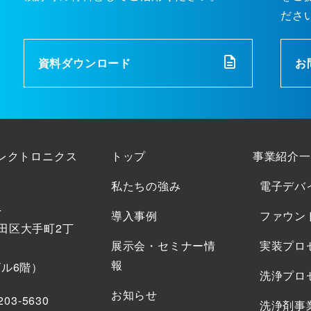
ださ
資料ダウンロード
お
エレクトロニクス
トップ
事業紹介一
私たちの強み
電子デバ
4
導入事例
ファウン
田区大手町2丁
展示会・セミナー情
実装プロ
報
ビル6階）
洗浄プロ
お知らせ
203-5630
洗浄剤事