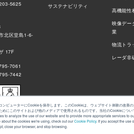
203-5625
サステナビリティ
高機能性
映像デー
8
業
北区堂島1-6-
物流トラ
 17F
レーダ非
795-7061
795-7442
ンピューターにCookieを保存します。このCookieは、ウェブサイト体験の改
めにこのサイトおよび他のメディアで使用されるものです。当社のCookieについ
alyze the use of our website and to provide more appropriate services to our
e about the cookies we're using, check out our
Cookie Policy
. If you accept the use 
ept, close your browser, and stop browsing.